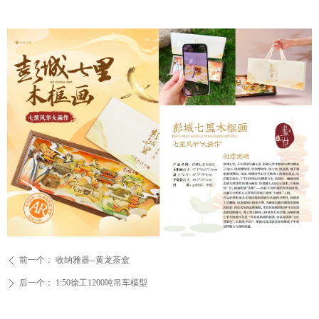
前一个：
收纳雅器--黄龙茶盒
ꄴ
后一个：
1:50徐工1200吨吊车模型
ꄲ