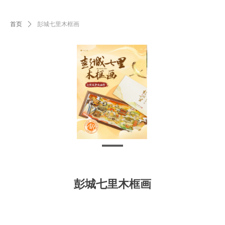
首页
ꄲ
彭城七里木框画
彭城七里木框画